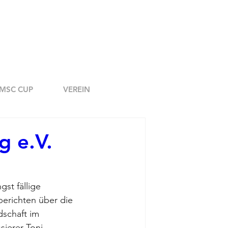
MSC CUP
VEREIN
g e.V.
st fällige 
erichten über die 
schaft im 
sierer Toni 