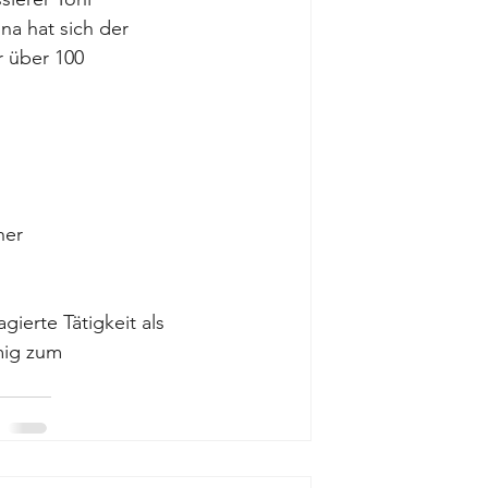
a hat sich der 
r über 100 
her
gierte Tätigkeit als 
mig zum 