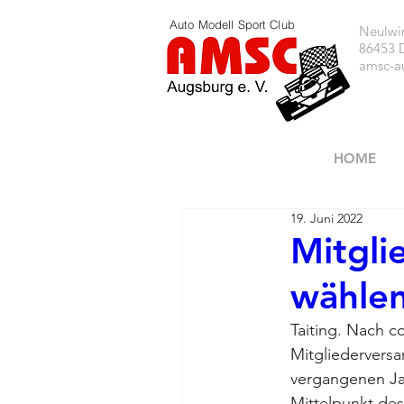
Auto Modell Sport Club
Neulwir
86453 
amsc-a
HOME
19. Juni 2022
Mitgli
wählen
Taiting. Nach c
Mitgliedervers
vergangenen Ja
Mittelpunkt des 