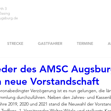
th 3
Dasing
ugsburg.de
STRECKE
GASTFAHRER
TERMINE
A
eder des AMSC Augsbur
 neue Vorstandschaft
oronabedingter Verzögerung ist es nun gelungen, die läng
ammlung durchzuführen. Neben den Jahres- und Kassenb
hre 2019, 2020 und 2021 stand die Neuwahl der Vorstand
Treffens. 1. Vorsitzender Walter Wörle und stellvertr. Kas