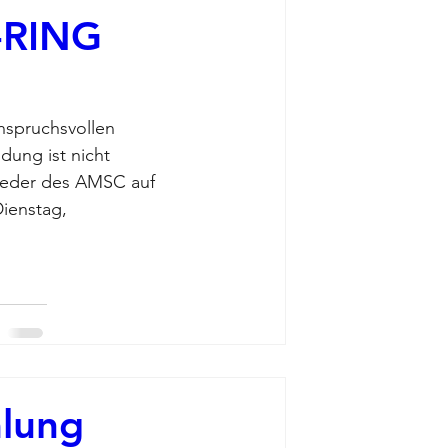
-RING
nspruchsvollen 
ung ist nicht 
glieder des AMSC auf 
ienstag, 
mlung