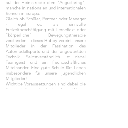
auf der Heimstrecke dem "Augustaring",
manche in nationalen und internationalen
Rennen in Europa.
Gleich ob Schüler, Rentner oder Manager
- egal ob als sinnvolle
Freizeitbeschäftigung mit Lerneffekt oder
"körperliche" Bewegungstherapie
verstanden - dieses Hobby vereint unsere
Mitglieder in der Faszination des
Automodellsports und der angewantden
Technik. Selbstverständlich ist dabei
Teamgeist und ein freundschaftliches
Miteinander. Eine gute Schule fürs Leben
insbesondere für unsere jugendlichen
Mitglieder!
Wichtige Voraussetzungen sind dabei die
Bereitschaft, sich technisches Wissen
anzueignen, Genauigkeit, Konzentration
und die Fähigkeit, sich in ein Team
einzufügen - beim Rennen oder beim
notwendigen Arbeitsdienst zur Pflege der
Rennstrecke und Außenanlage.