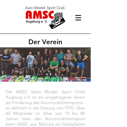
Auto Modell Sport Club
Der Verein
Der AMSC (Auto Modell Sport Club)
Augburg e.V. ist ein eingetragener Verein
zur Förderung des Automodellrennsports -
so definiert in der Satzung von 1976. Über
60 Mitglieder im Alter von 10 bis 80
Jahren üben den Automodellrennsport
beim AMSC aus. Manche als Hobbyfahrer