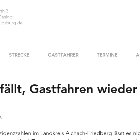
th 3
Dasing
ugsburg.de
STRECKE
GASTFAHRER
TERMINE
A
fällt, Gastfahren wieder
,
idenzzahlen im Landkreis Aichach-Friedberg lässt es nic