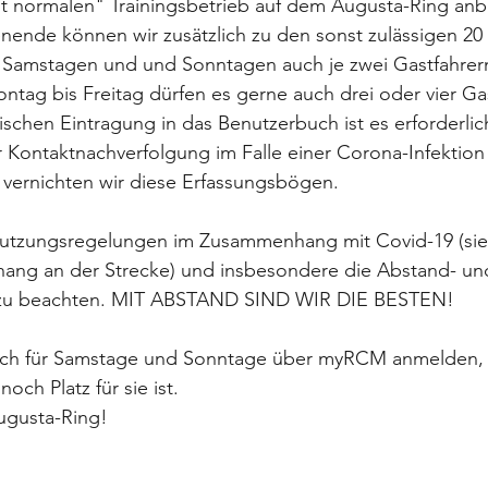
ast normalen" Trainingsbetrieb auf dem Augusta-Ring an
nde können wir zusätzlich zu den sonst zulässigen 20 
n Samstagen und und Sonntagen auch je zwei Gastfahrern
tag bis Freitag dürfen es gerne auch drei oder vier Gas
schen Eintragung in das Benutzerbuch ist es erforderlic
Kontaktnachverfolgung im Falle einer Corona-Infektion 
ernichten wir diese Erfassungsbögen.
utzungsregelungen im Zusammenhang mit Covid-19 (s
ng an der Strecke) und insbesondere die Abstand- un
 zu beachten. MIT ABSTAND SIND WIR DIE BESTEN!
sich für Samstage und Sonntage über myRCM anmelden,
och Platz für sie ist.
ugusta-Ring!