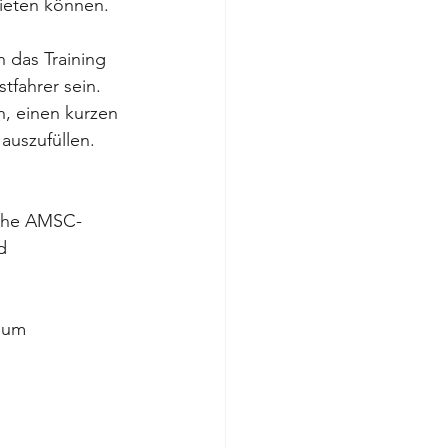
bieten können.
 das Training 
tfahrer sein. 
h, einen kurzen 
auszufüllen. 
iehe AMSC-
d 
 um 