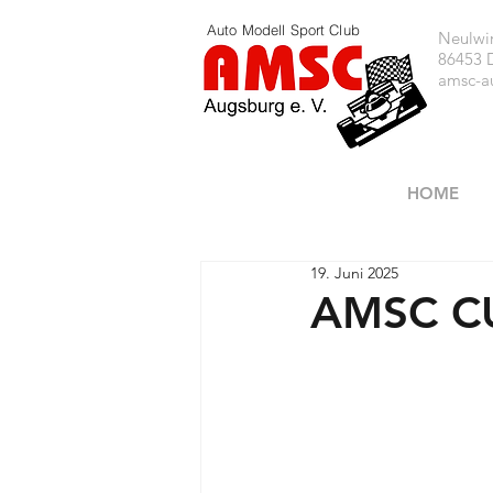
Auto Modell Sport Club
Neulwir
86453 
amsc-a
HOME
19. Juni 2025
AMSC CU