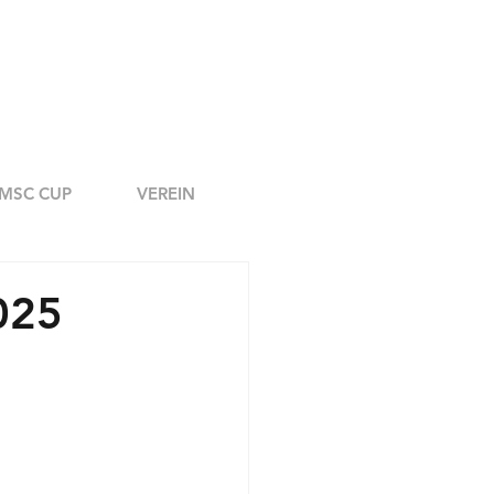
MSC CUP
VEREIN
025