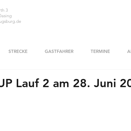
th 3
Dasing
ugsburg.de
STRECKE
GASTFAHRER
TERMINE
A
P Lauf 2 am 28. Juni 2