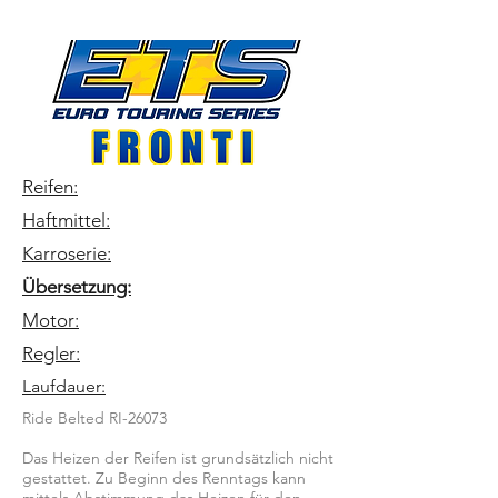
Reifen:
Haftmittel:
Karroserie:
Übersetzung:
Motor:
Regler:
Laufdauer:
Ride Belted RI-26073
Das Heizen der Reifen ist grundsätzlich nicht
gestattet. Zu Beginn des Renntags kann