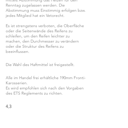
mittels Abstimmung das Heizen für den
Renntag zugelassen werden. Die
Abstimmung muss Einstimmig erfolgen bzw.
jedes Mitglied hat ein Vetorecht.
Es ist strengstens verboten, die Oberfläche
oder die Seitenwände des Reifens zu
schleifen, um den Reifen leichter zu
machen, den Durchmesser zu verändern
oder die Struktur des Reifens zu
beeinflussen.
Die Wahl des Haftmittel ist freigestellt.
Alle im Handel frei erhältliche 190mm Fronti-
Karosserien.
Es wird empfohlen sich nach den Vorgaben
des ETS Reglements zu richten.
4,3
HW ETS 17.5T